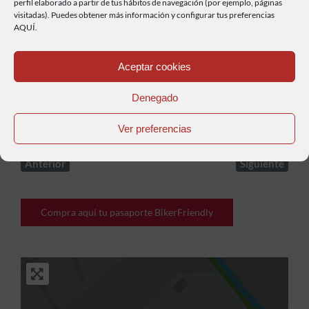
perfil elaborado a partir de tus hábitos de navegación (por ejemplo, páginas
visitadas). Puedes obtener más información y configurar tus preferencias
AQUÍ.
Aceptar cookies
De Juan José Hernández Rodríguez – originally
Denegado
posted to Flickr as Pozas de Melón, CC BY 2.0,
https://commons.wikimedia.org/w/index.php?
Ver preferencias
curid=9476775
Anterior
Siguiente
Compra aquí tu pasaporte BikerFriendly