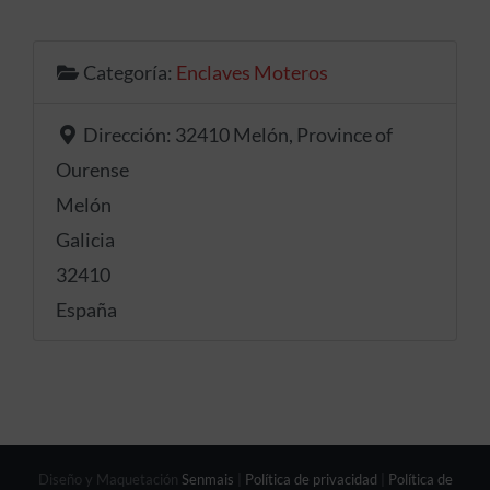
Categoría:
Enclaves Moteros
Dirección:
32410 Melón, Province of
Ourense
Melón
Galicia
32410
España
Diseño y Maquetación
Senmais
|
Política de privacidad
|
Política de