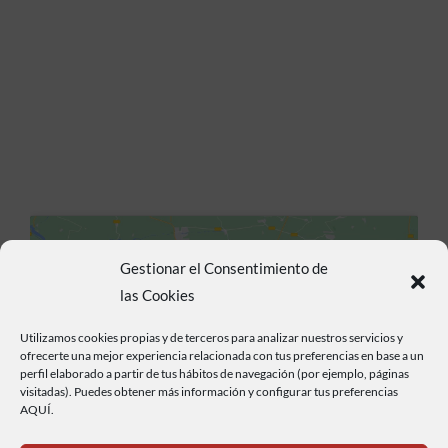
Gestionar el Consentimiento de
las Cookies
Utilizamos cookies propias y de terceros para analizar nuestros servicios y
Haz clic para aceptar cookies de marketing y
ofrecerte una mejor experiencia relacionada con tus preferencias en base a un
permitir este contenido
perfil elaborado a partir de tus hábitos de navegación (por ejemplo, páginas
visitadas). Puedes obtener más información y configurar tus preferencias
AQUÍ.