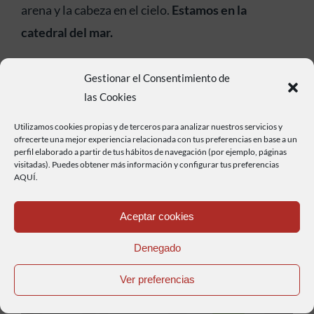
arena y la cabeza en el cielo.
Estamos en la
catedral del mar.
(Fuente: Turismo de Galicia)
Gestionar el Consentimiento de
(Imágenes: Wikimedia)
las Cookies
Anterior
Siguiente
Utilizamos cookies propias y de terceros para analizar nuestros servicios y
ofrecerte una mejor experiencia relacionada con tus preferencias en base a un
perfil elaborado a partir de tus hábitos de navegación (por ejemplo, páginas
Compra aquí tu pasaporte BikerFriendly
visitadas). Puedes obtener más información y configurar tus preferencias
AQUÍ.
Aceptar cookies
Denegado
Ver preferencias