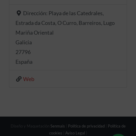
Dirección:
Playa de las Catedrales,
Estrada da Costa, O Curro, Barreiros, Lugo
Mariña Oriental
Galicia
27796
España
Web
Diseño y Maquetación
Senmais
|
Política de privacidad
|
Política de
cookies
|
Aviso Legal
|