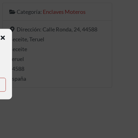
Categoría:
Enclaves Moteros
Dirección:
Calle Ronda, 24, 44588
Beceite, Teruel
Beceite
Teruel
44588
España