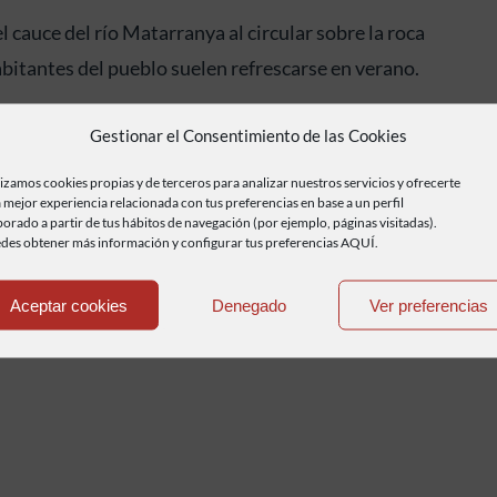
 cauce del río Matarranya al circular sobre la roca
abitantes del pueblo suelen refrescarse en verano.
eite para la vista y también para el oído si te sientas
Gestionar el Consentimiento de las Cookies
 del agua.
lizamos cookies propias y de terceros para analizar nuestros servicios y ofrecerte
 mejor experiencia relacionada con tus preferencias en base a un perfil
borado a partir de tus hábitos de navegación (por ejemplo, páginas visitadas).
des obtener más información y configurar tus preferencias AQUÍ.
Aceptar cookies
Denegado
Ver preferencias