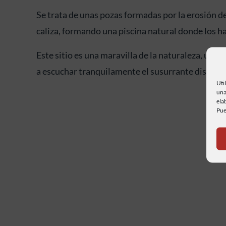
Se trata de unas pozas formadas por la erosión del
caliza, formando una piscina natural donde los h
Este sitio es una maravilla de la naturaleza, un del
a escuchar tranquilamente el susurrante discurrir
Uti
una
ela
Pue