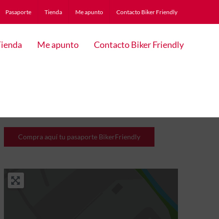
Pasaporte
Tienda
Me apunto
Contacto Biker Friendly
ienda
Me apunto
Contacto Biker Friendly
Compra aquí tu pasaporte BikerFriendly