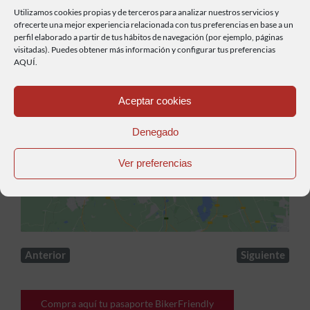
Utilizamos cookies propias y de terceros para analizar nuestros servicios y
ofrecerte una mejor experiencia relacionada con tus preferencias en base a un
perfil elaborado a partir de tus hábitos de navegación (por ejemplo, páginas
visitadas). Puedes obtener más información y configurar tus preferencias
AQUÍ.
Aceptar cookies
Haz clic para aceptar cookies de marketing y
Denegado
permitir este contenido
Ver preferencias
Anterior
Siguiente
Compra aquí tu pasaporte BikerFriendly