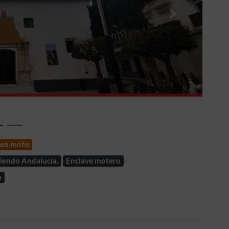
Siguiente
r en moto
iendo Andalucía.
Enclave motero
a