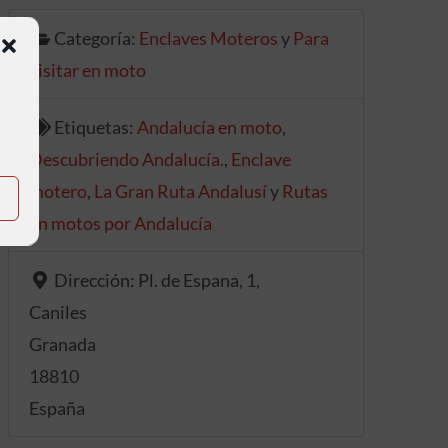
Categoría:
Enclaves Moteros
y
Para
visitar en moto
Etiquetas:
Andalucía en moto
,
Descubriendo Andalucía.
,
Enclave
motero
,
La Gran Ruta Andalusí
y
Rutas
en motos por Andalucía
Dirección:
Pl. de Espana, 1,
Caniles
Granada
18810
España