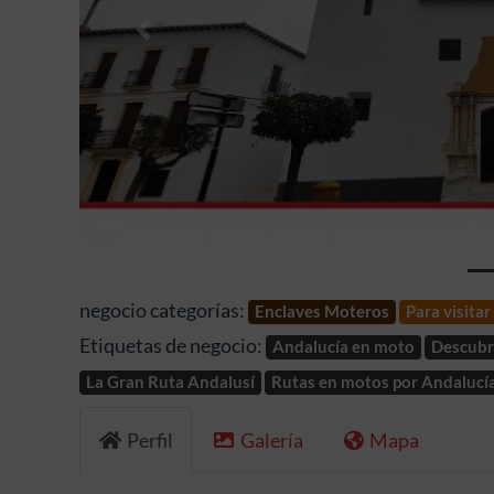
Anterior
negocio categorías:
Enclaves Moteros
Para visita
Etiquetas de negocio:
Andalucía en moto
Descubr
La Gran Ruta Andalusí
Rutas en motos por Andalucí
Perfil
Galería
Mapa