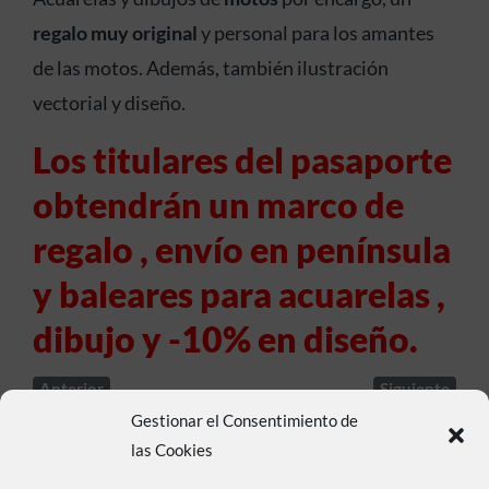
regalo muy original
y personal para los amantes
de las motos. Además, también ilustración
vectorial y diseño.
Los titulares del pasaporte
obtendrán un marco de
regalo , envío en península
y baleares para acuarelas ,
dibujo y -10% en diseño.
Anterior
Siguiente
Gestionar el Consentimiento de
las Cookies
Compra aquí tu pasaporte BikerFriendly