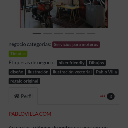
Anterior
Siguien
negocio categorías:
Servicios para moteros
Tiendas
Etiquetas de negocio:
biker friendly
Dibujos
diseño
ilustración
ilustración vectorial
Pablo Villa
regalo original
Perfil
3
PABLOVILLA.COM
Acuarelas y dibujos de
motos
por encargo, un