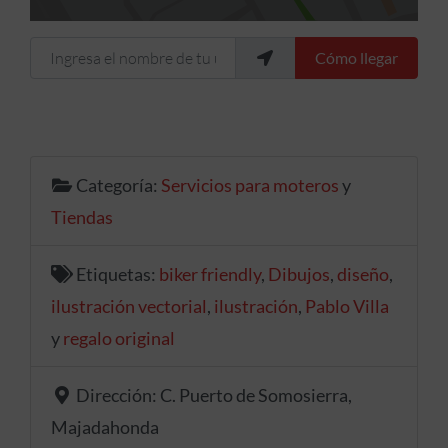
Ingresa el nombre de tu ubicación
Cómo llegar
Categoría:
Servicios para moteros
y
Tiendas
Etiquetas:
biker friendly
,
Dibujos
,
diseño
,
ilustración vectorial
,
ilustración
,
Pablo Villa
y
regalo original
Dirección:
C. Puerto de Somosierra,
Majadahonda