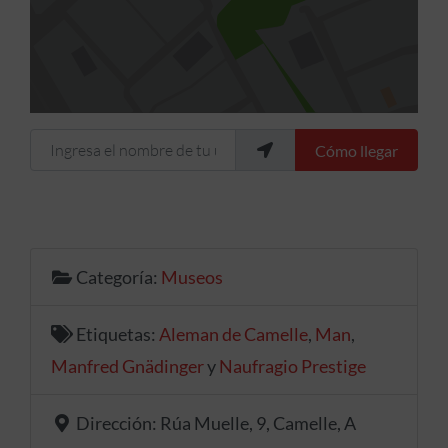
Ingresa el nombre de tu ubicación
Cómo llegar
Categoría:
Museos
Etiquetas:
Aleman de Camelle
,
Man
,
Manfred Gnädinger
y
Naufragio Prestige
Dirección:
Rúa Muelle, 9, Camelle, A