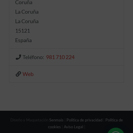
Coruña
La Coruña
La Coruña
15121
España
Teléfono:
981 710 224
Web
Diseño y Maquetación
Senmais
|
Política de privacidad
|
Política de
cookies
|
Aviso Legal
|