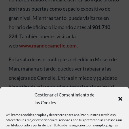
abrirá sus puertas como espacio expositivo de
gran nivel. Mientras tanto, puede visitarse en
horario de oficina o llamando antes al
981 710
224
. También puedes visitar la
web
www.mandecamelle.com
.
En la sala de usos múltiples del edificio Museo de
Man, mañana o tarde, puedes ver trabajar a las
encajeras de Camelle. Entra sin miedo y ¡quédate
hipnotizado mirando cómo trabajan sin mirar el
Gestionar el Consentimiento de
complicado labor!
las Cookies
Utilizamos cookies propias y de terceros para analizar nuestros servicios y
ofrecerte una mejor experiencia relacionada con tus preferencias en base a un
perfil elaborado a partir de tus hábitos de navegación (por ejemplo, páginas