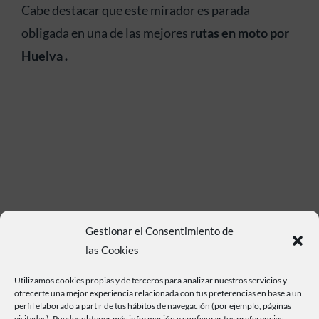
Cabe destacar que este mirador es parada
obligada en una de las mejores
rutas en moto por
Huelva .
Gestionar el Consentimiento de
las Cookies
Utilizamos cookies propias y de terceros para analizar nuestros servicios y
ofrecerte una mejor experiencia relacionada con tus preferencias en base a un
perfil elaborado a partir de tus hábitos de navegación (por ejemplo, páginas
visitadas). Puedes obtener más información y configurar tus preferencias