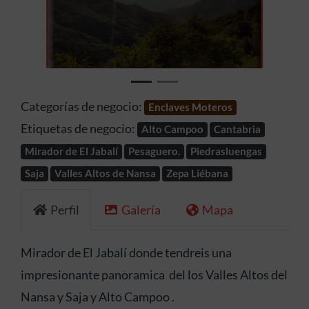
Anterior
Siguien
Categorías de negocio:
Enclaves Moteros
Etiquetas de negocio:
Alto Campoo
Cantabria
Mirador de El Jabalí
Pesaguero.
Piedrasluengas
Saja
Valles Altos de Nansa
Zepa Liébana
Perfil
Galería
Mapa
Mirador de El Jabalí donde tendreis una
impresionante panoramica del los Valles Altos del
Nansa y Saja y Alto Campoo .