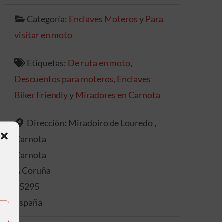
Categoría:
Enclaves Moteros
y
Para
visitar en moto
Etiquetas:
De ruta en moto
,
Descuentos para moteros
,
Enclaves
Biker Friendly
y
Miradores en Carnota
Dirección:
Miradoiro de Louredo ,
Carnota
Carnota
A Coruña
15295
España