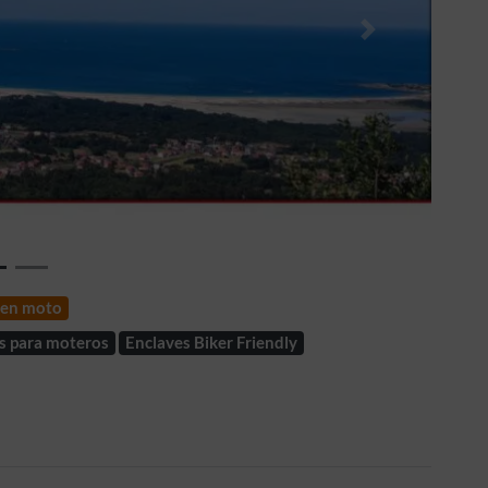
Siguiente
r en moto
s para moteros
Enclaves Biker Friendly