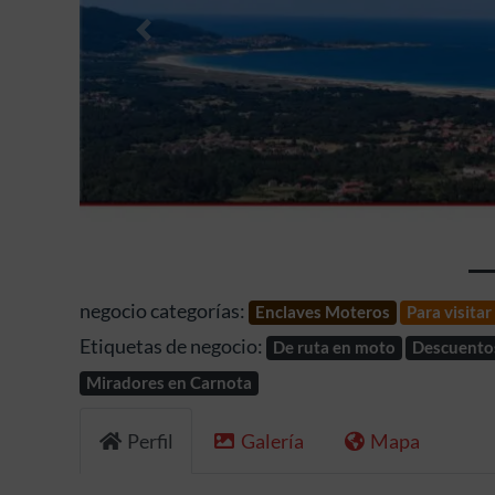
Anterior
negocio categorías:
Enclaves Moteros
Para visita
Etiquetas de negocio:
De ruta en moto
Descuento
Miradores en Carnota
Perfil
Galería
Mapa