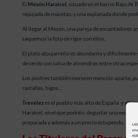
El
Mesón Haraicel
, situado en el barrio Bajo de
T
repujada de macetas, y una explanada donde pode
Al llegar al Mesón, una pareja de encantadores a
saquemos la foto de rigor con ellos.
El plato alpujarreño es abundante y difícilmen
de cerdo con salsa de almendras entre otras espe
Los postres también merecen mención aparte, pues
castañas, higos…
Trevélez
es el pueblo más alto de España y allí e
Haraicel, en el que podréis degustar una excelen
preparada y además a un precio estupendo.
Uti
una
ela