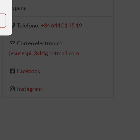
España
Teléfono:
+34 644 01 45 19
Correo electrónico:
jesusespi_3vlz
@
hotmail.com
Facebook
Instagram