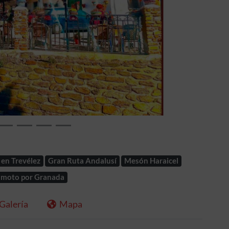
Siguiente
en Trevélez
Gran Ruta Andalusí
Mesón Haraicel
 moto por Granada
Galería
Mapa