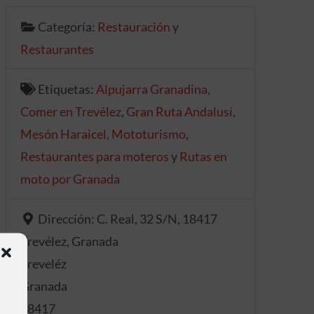
Categoría:
Restauración
y
Restaurantes
Etiquetas:
Alpujarra Granadina
,
Comer en Trevélez
,
Gran Ruta Andalusí
,
Mesón Haraicel
,
Mototurismo
,
Restaurantes para moteros
y
Rutas en
moto por Granada
Dirección:
C. Real, 32 S/N, 18417
Trevélez, Granada
Treveléz
Granada
18417