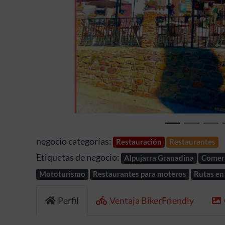
Anterior
negocio categorías:
Restauración
Restaurantes
Etiquetas de negocio:
Alpujarra Granadina
Comer 
Mototurismo
Restaurantes para moteros
Rutas en
Perfil
Ventaja BikerFriendly