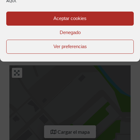
AQUÍ.
Aceptar cookies
Anterior
Siguiente
Denegado
Compra aquí tu pasaporte BikerFriendly
Ver preferencias
Cargar el mapa