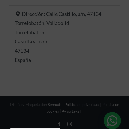
Dirección:
Calle Castillo, s/n, 47134
Torrelobatón, Valladolid
Torrelobatón
Castilla y León
47134
España
Diseño y Maquetación
Senmais
|
Política de privacidad
|
Política de
cookies
|
Aviso Legal
|
Facebook
Instagram