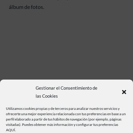
álbum de fotos.
Gestionar el Consentimiento de
las Cookies
Utilizamos cookies propias y de terceros para analizar nuestros servicios y
ofrecerte una mejor experiencia relacionada con tus preferencias en base a un
Haz clic para aceptar cookies de marketing y
perfil elaborado a partir de tus hábitos de navegación (por ejemplo, páginas
visitadas). Puedes obtener más información y configurar tus preferencias
permitir este contenido
AQUÍ.