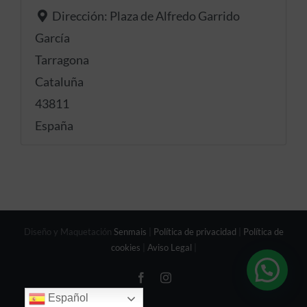
Dirección:
Plaza de Alfredo Garrido
García
Tarragona
Cataluña
43811
España
Diseño y Maquetación
Senmais
|
Política de privacidad
|
Política de
cookies
|
Aviso Legal
|
Facebook
Instagram
Español