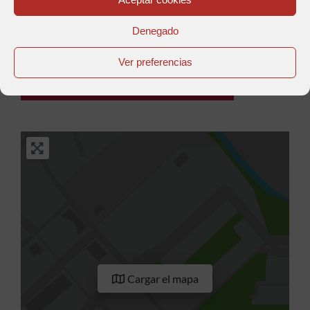
Denegado
Anterior
Siguiente
Ver preferencias
Compra aquí tu pasaporte BikerFriendly
Cargar el mapa