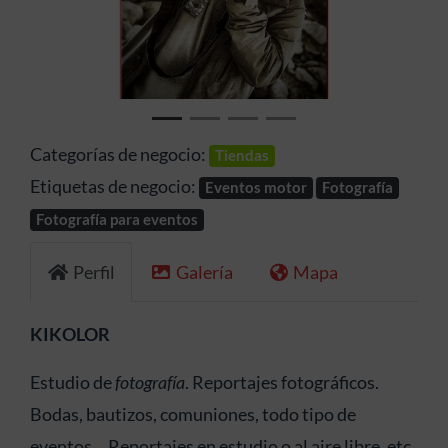
Anterior
Siguien
Categorías de negocio:
Tiendas
Etiquetas de negocio:
Eventos motor
Fotografía
Fotografía para eventos
Perfil
Galería
Mapa
KIKOLOR
Estudio de
fotografía
. Reportajes fotográficos.
Bodas, bautizos, comuniones, todo tipo de
eventos… Reportajes en estudio o al aire libre, etc.