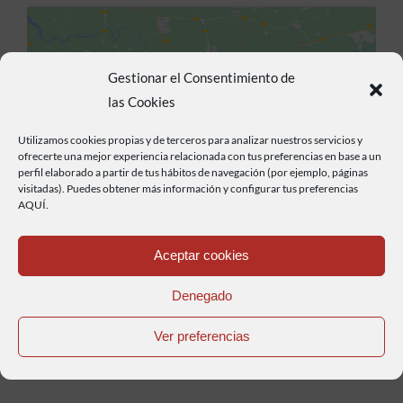
Gestionar el Consentimiento de
las Cookies
Haz clic para aceptar cookies de marketing y
Utilizamos cookies propias y de terceros para analizar nuestros servicios y
permitir este contenido
ofrecerte una mejor experiencia relacionada con tus preferencias en base a un
perfil elaborado a partir de tus hábitos de navegación (por ejemplo, páginas
visitadas). Puedes obtener más información y configurar tus preferencias
AQUÍ.
Aceptar cookies
Anterior
Siguiente
Denegado
Ver preferencias
Compra aquí tu pasaporte BikerFriendly