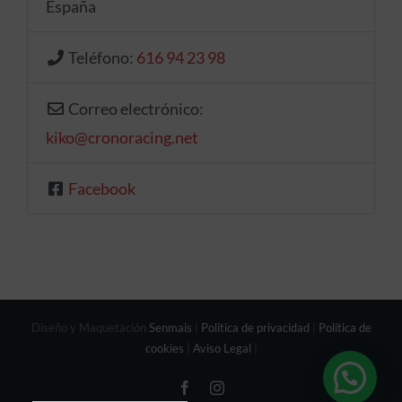
España
Teléfono:
616 94 23 98
Correo electrónico:
kiko
@
cronoracing.net
Facebook
Diseño y Maquetación
Senmais
|
Política de privacidad
|
Política de
cookies
|
Aviso Legal
|
Facebook
Instagram