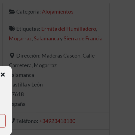
Categoría:
Alojamientos
Etiquetas:
Ermita del Humilladero
,
Mogarraz
,
Salamanca
y
Sierra de Francia
Dirección:
Maderas Cascón, Calle
Carretera, Mogarraz
Salamanca
Castilla y León
37618
España
Teléfono:
+34923418180