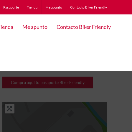
Pasaporte
Tienda
Me apunto
Contacto Biker Friendly
ienda
Me apunto
Contacto Biker Friendly
Compra aquí tu pasaporte BikerFriendly