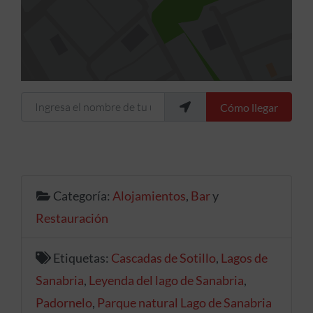
Ingresa el nombre de tu ubicación
Cómo llegar
Categoría:
Alojamientos
,
Bar
y
Restauración
Etiquetas:
Cascadas de Sotillo
,
Lagos de
Sanabria
,
Leyenda del lago de Sanabria
,
Padornelo
,
Parque natural Lago de Sanabria