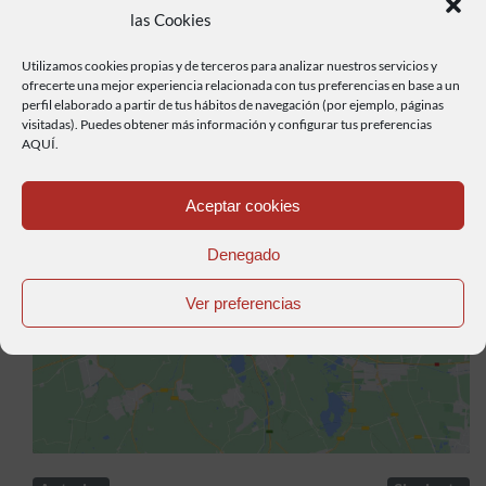
las Cookies
Utilizamos cookies propias y de terceros para analizar nuestros servicios y
ofrecerte una mejor experiencia relacionada con tus preferencias en base a un
perfil elaborado a partir de tus hábitos de navegación (por ejemplo, páginas
visitadas). Puedes obtener más información y configurar tus preferencias
AQUÍ.
Aceptar cookies
Denegado
Haz clic para aceptar cookies de marketing y
Ver preferencias
permitir este contenido