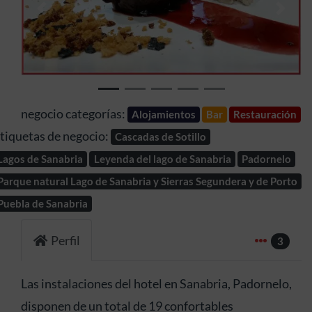
Anterior
Sigui
negocio categorías:
Alojamientos
Bar
Restauración
tiquetas de negocio:
Cascadas de Sotillo
Lagos de Sanabria
Leyenda del lago de Sanabria
Padornelo
Parque natural Lago de Sanabria y Sierras Segundera y de Porto
Puebla de Sanabria
Perfil
3
Las instalaciones del hotel en Sanabria, Padornelo,
disponen de un total de 19 confortables