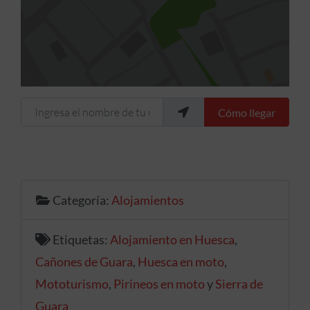
Ingresa el nombre de tu ubicación
Cómo llegar
Categoría:
Alojamientos
Etiquetas:
Alojamiento en Huesca
,
Cañones de Guara
,
Huesca en moto
,
Mototurismo
,
Pirineos en moto
y
Sierra de
Guara