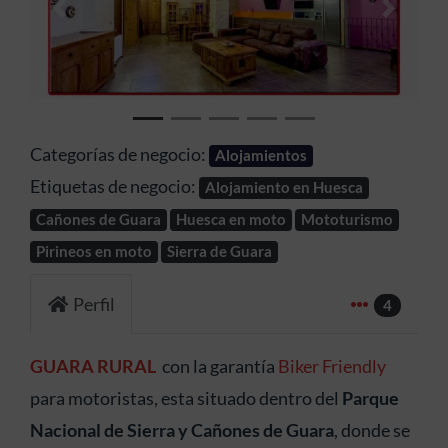
Anterior
Siguien
Categorías de negocio:
Alojamientos
Etiquetas de negocio:
Alojamiento en Huesca
Cañones de Guara
Huesca en moto
Mototurismo
Pirineos en moto
Sierra de Guara
Perfil
4
GUARA RURAL
con la garantía
Biker Friendly
para motoristas, esta situado dentro del
Parque
Nacional de Sierra y Cañones de Guara
, donde se