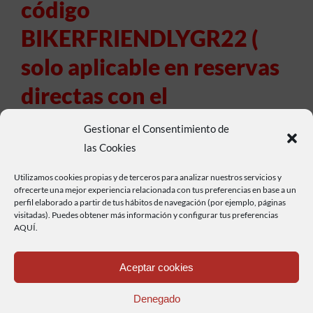
código
BIKERFRIENDLYGR22 (
solo aplicable en reservas
directas con el
establecimiento.
Gestionar el Consentimiento de
Imprescindible presentar
las Cookies
el pasaporte Biker
Utilizamos cookies propias y de terceros para analizar nuestros servicios y
ofrecerte una mejor experiencia relacionada con tus preferencias en base a un
Friendly en el
perfil elaborado a partir de tus hábitos de navegación (por ejemplo, páginas
visitadas). Puedes obtener más información y configurar tus preferencias
AQUÍ.
establecimiento).
Aceptar cookies
Denegado