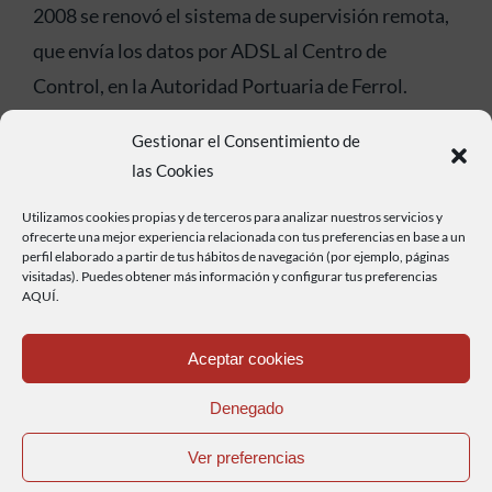
2008 se renovó el sistema de supervisión remota,
que envía los datos por ADSL al Centro de
Control, en la Autoridad Portuaria de Ferrol.
Gestionar el Consentimiento de
las Cookies
Utilizamos cookies propias y de terceros para analizar nuestros servicios y
ofrecerte una mejor experiencia relacionada con tus preferencias en base a un
perfil elaborado a partir de tus hábitos de navegación (por ejemplo, páginas
visitadas). Puedes obtener más información y configurar tus preferencias
AQUÍ.
Aceptar cookies
Denegado
Ver preferencias