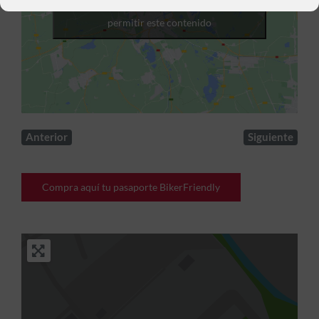
Haz clic para aceptar cookies de marketing y
permitir este contenido
Anterior
Siguiente
Compra aquí tu pasaporte BikerFriendly