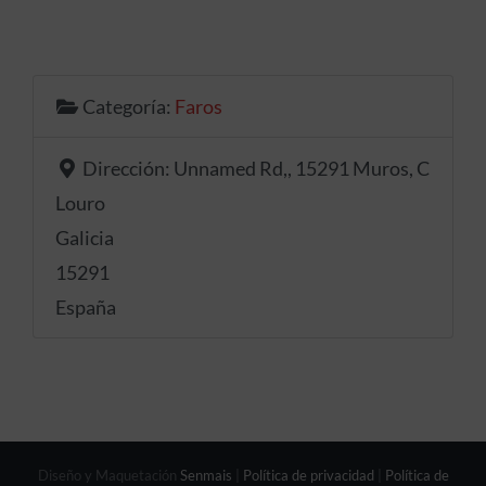
Categoría:
Faros
Dirección:
Unnamed Rd,, 15291 Muros, C
Louro
Galicia
15291
España
Diseño y Maquetación
Senmais
|
Política de privacidad
|
Política de