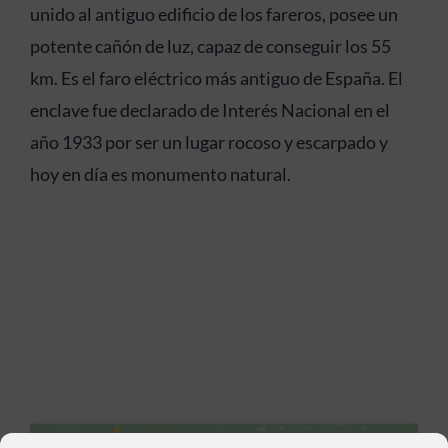
unido al antiguo edificio de los fareros, posee un
potente cañón de luz, capaz de conseguir los 55
km. Es el faro eléctrico más antiguo de España. El
enclave fue declarado de Interés Nacional en el
año 1933 por ser un lugar rocoso y escarpado y
hoy en día es monumento natural.