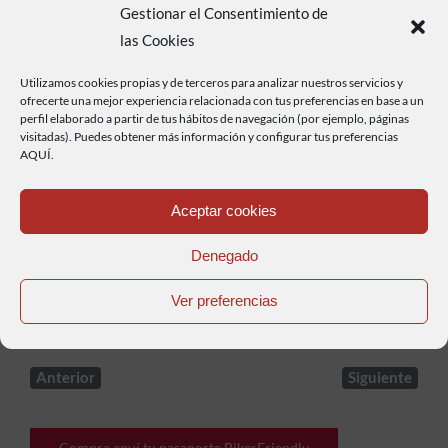
Gestionar el Consentimiento de
las Cookies
Utilizamos cookies propias y de terceros para analizar nuestros servicios y
ofrecerte una mejor experiencia relacionada con tus preferencias en base a un
Haz clic para aceptar cookies de marketing y
perfil elaborado a partir de tus hábitos de navegación (por ejemplo, páginas
permitir este contenido
visitadas). Puedes obtener más información y configurar tus preferencias
AQUÍ.
Aceptar cookies
Denegado
De el Buho nº30 de Galiza – Flickr, CC BY-SA 2.0,
Ver preferencias
https://commons.wikimedia.org/w/index.php?
curid=2418299
Anterior
Siguiente
Compra aquí tu pasaporte BikerFriendly