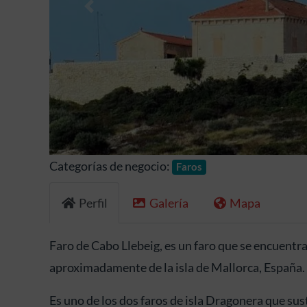
Anterior
Categorías de negocio:
Faros
Perfil
Galería
Mapa
Faro de Cabo Llebeig, es un faro que se encuentra
aproximadamente de la isla de Mallorca, España.
Es uno de los dos faros de isla Dragonera que sus