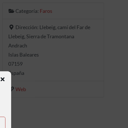
Categoría:
Faros
Dirección:
Llebeig, camí del Far de
Llebeig, Sierra de Tramontana
Andrach
Islas Baleares
07159
España
Web