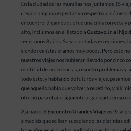
En la ciudad de las murallas nos juntamos 15 vi
creado ninguna expectativa respecto al número de 
encuentro, digamos que fue una cifra correcta y 
alto, incluimos en el listado a
Gustavo Jr. el hijo
tener unos 8 años. Salvo contadas excepciones, l
siendo realistas éramos muy pocos. Pero esto no
nuestros viajes nos hubieran llevado por cinco co
multitud de experiencias, resuelto problemas y
todo esto, y hablando de futuros viajes, pasamos
que aquello había que volver a repetirlo, y allí 
ofreció para el año siguiente organizarlo en su ci
Así nació el
Encuentro Grandes Viajeros ®
, al p
a medida que se iban sucediendo las distintas e
hace años en el que los audiovisuales forman el ej