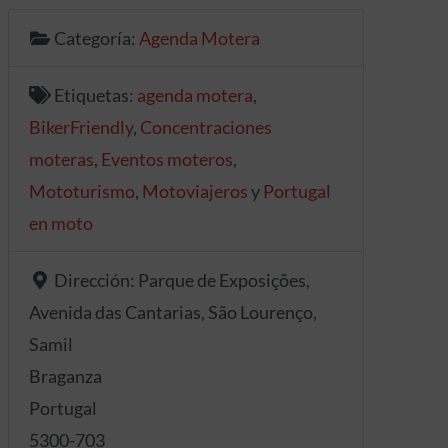
Categoría:
Agenda Motera
Etiquetas:
agenda motera
,
BikerFriendly
,
Concentraciones
moteras
,
Eventos moteros
,
Mototurismo
,
Motoviajeros
y
Portugal
en moto
Dirección:
Parque de Exposições,
Avenida das Cantarias, São Lourenço,
Samil
Braganza
Portugal
5300-703