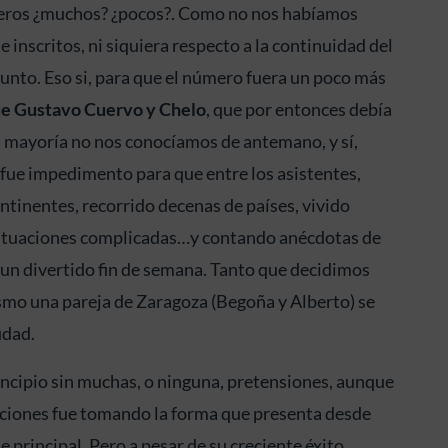
ajeros ¿muchos? ¿pocos?. Como no nos habíamos
inscritos, ni siquiera respecto a la continuidad del
punto. Eso si, para que el número fuera un poco más
 de Gustavo Cuervo y Chelo
, que por entonces debía
a mayoría no nos conocíamos de antemano, y sí,
 fue impedimento para que entre los asistentes,
ntinentes, recorrido decenas de países, vivido
 situaciones complicadas…y contando anécdotas de
 un divertido fin de semana. Tanto que decidimos
mismo una pareja de Zaragoza (Begoña y Alberto) se
udad.
rincipio sin muchas, o ninguna, pretensiones, aunque
diciones fue tomando la forma que presenta desde
e principal. Pero a pesar de su creciente éxito,