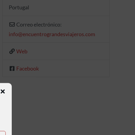
Portugal
Correo electrónico:
info
@
encuentrograndesviajeros.com
Web
Facebook