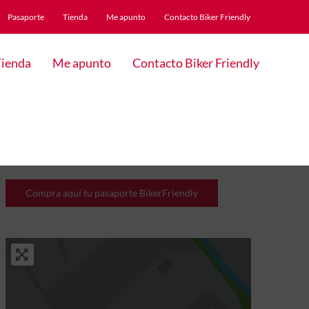
Pasaporte
Tienda
Me apunto
Contacto Biker Friendly
ienda
Me apunto
Contacto Biker Friendly
Compra aquí tu pasaporte BikerFriendly