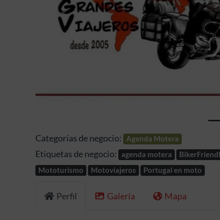
Anterior
Categorías de negocio:
Agenda Motera
Etiquetas de negocio:
agenda motera
BikerFriend
Mototurismo
Motoviajeros
Portugal en moto
Perfil
Galería
Mapa