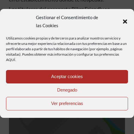
Los titulares del pasaporte Biker Friendly se
Gestionar el Consentimiento de
beneficiarán de un 10% de descuento en
las Cookies
cualquiera de nuestros productos , ya sean
actividades ó material deportivo. (no aplicable a
Utilizamos cookies propias y de terceros para analizar nuestros servicios y
ofrecerte una mejor experiencia relacionada con tus preferencias en base a un
otras promociones o descuentos)
perfil elaborado a partir de tus hábitos de navegación (por ejemplo, páginas
visitadas). Puedes obtener más información y configurar tus preferencias
AQUÍ.
Anterior
Siguiente
Aceptar cookies
Compra aquí tu pasaporte BikerFriendly
Denegado
Ver preferencias