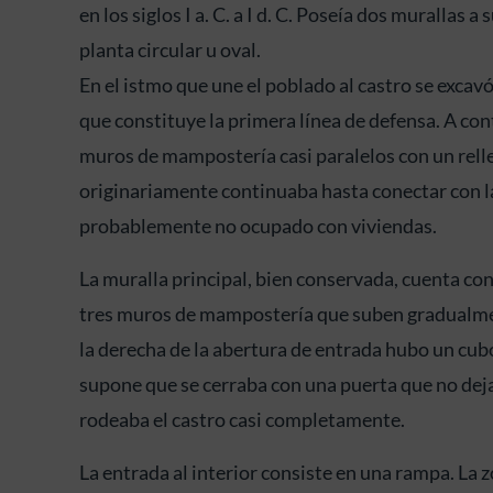
en los siglos I a. C. a I d. C. Poseía dos murallas 
planta circular u oval.
En el istmo que une el poblado al castro se excav
que constituye la primera línea de defensa. A co
muros de mampostería casi paralelos con un relle
originariamente continuaba hasta conectar con l
probablemente no ocupado con viviendas.
La muralla principal, bien conservada, cuenta con 
tres muros de mampostería que suben gradualmente
la derecha de la abertura de entrada hubo un cubo
supone que se cerraba con una puerta que no deja
rodeaba el castro casi completamente.
La entrada al interior consiste en una rampa. La z