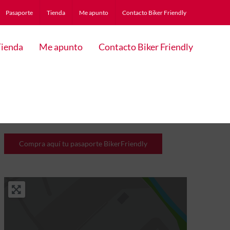
Pasaporte
Tienda
Me apunto
Contacto Biker Friendly
ienda
Me apunto
Contacto Biker Friendly
Compra aquí tu pasaporte BikerFriendly