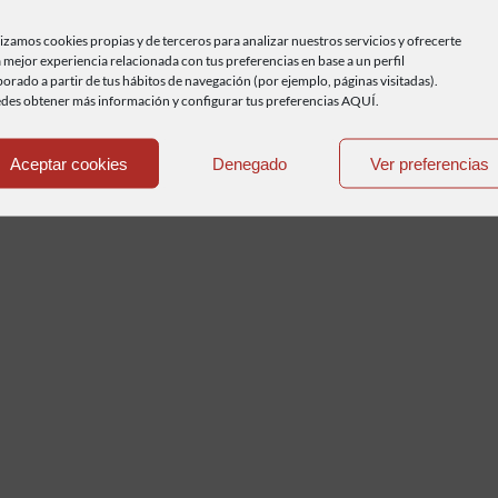
de 22 tipos diferentes. En 2012 fue declarado Jardín
lizamos cookies propias y de terceros para analizar nuestros servicios y ofrecerte
nacional de la Camelia.
 mejor experiencia relacionada con tus preferencias en base a un perfil
borado a partir de tus hábitos de navegación (por ejemplo, páginas visitadas).
des obtener más información y configurar tus preferencias AQUÍ.
Aceptar cookies
Denegado
Ver preferencias