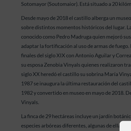
Sotomayor (Soutomaior). Está situado a 20 kilóm
Desde mayo de 2018 el castillo alberga un museo
sobre distintos momentos históricos del lugar. La 
conocido como Pedro Madruga quien mejoró sus 
adaptar la fortificación al uso de armas de fueg
finales del siglo XIX con Antonio Aguilar y Corr
su esposa Zenobia Vinyals quienes realizaron tra
siglo XX heredó el castillo su sobrina María Vinya
1987 se inaugura la última restauración del casti
1982 y convertido en museo en mayo de 2018. De
Vinyals.
La finca de 29 hectáreas incluye un jardín botán
especies arbóreas diferentes, algunas de ellas 