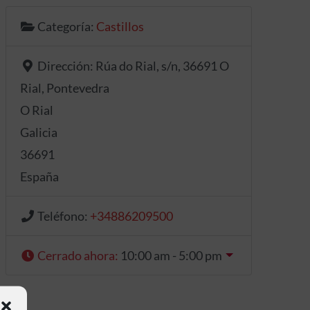
Categoría:
Castillos
Dirección:
Rúa do Rial, s/n, 36691 O
Rial, Pontevedra
O Rial
Galicia
36691
España
Teléfono:
+34886209500
Cerrado ahora
:
10:00 am - 5:00 pm