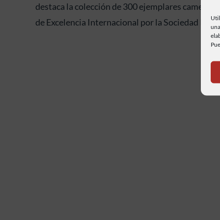
destaca la colección de 300 ejemplares camelias 
Uti
de Excelencia Internacional por la Sociedad Inter
una
ela
Pue