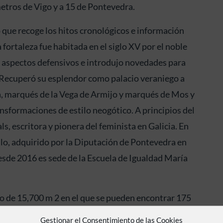
etros de Vigo y a 15 de Pontevedra.
 que recoge los hitos cronológicos e información
fortaleza fue habitada en el siglo XV por el noble
aspectos defensivos e introdujo novedades para
o. Recuperó su esplendor como palacio veraniego a
ea, marqués de la Vega de Armijo y marqués de Mos y
nsformaciones de estilo neogótico. A principios del
ls, escritora y pionera del feminista en Galicia. En
llo, adquirido por la Diputación de Pontevedra en
sde 2016 es sede de la Escuela de Igualdad María
ico de 15,700 m 2 en el que se pueden encontrar 175
con más de ochocientos años de antigüedad. También
Gestionar el Consentimiento de las Cookies