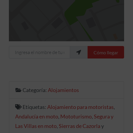
Ingresa el nombre de tu ubicación
Cómo llegar
Categoría:
Alojamientos
Etiquetas:
Alojamiento para motoristas
,
Andalucía en moto
,
Mototurismo
,
Segura y
Las Villas en moto
,
Sierras de Cazorla
y