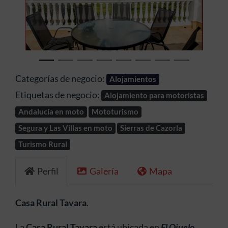
Anterior
Siguien
Categorías de negocio:
Alojamientos
Etiquetas de negocio:
Alojamiento para motoristas
Andalucía en moto
Mototurismo
Segura y Las Villas en moto
Sierras de Cazorla
Turismo Rural
Perfil
Galería
Mapa
Casa Rural Tavara
.
La
Casa Rural Tavara
está ubicada en
El Ojuelo