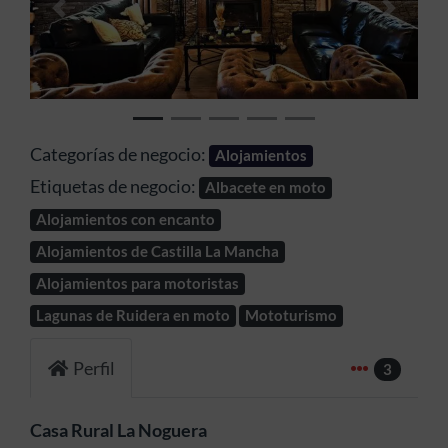
Anterior
Siguien
Categorías de negocio:
Alojamientos
Etiquetas de negocio:
Albacete en moto
Alojamientos con encanto
Alojamientos de Castilla La Mancha
Alojamientos para motoristas
Lagunas de Ruidera en moto
Mototurismo
Perfil
3
Casa Rural La Noguera