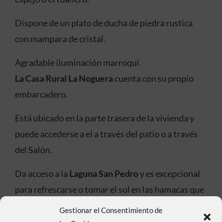
Dispone de un plato de ducha de piedra rustica
con mampara de cristal.
Agradable iluminación marroquí.
La Casa Rural La Noguera
cuenta con su propio
embarcadero.
Está ubicado en la parte trasera de la vivienda y
puede accederse a el a través del patio o a través
del Salón.
Da acceso a la
Laguna San Pedro
y es excepcional
para refrescarse o tomar el sol en las hamacas que
ponemos a vuestra disposición.
Gestionar el Consentimiento de