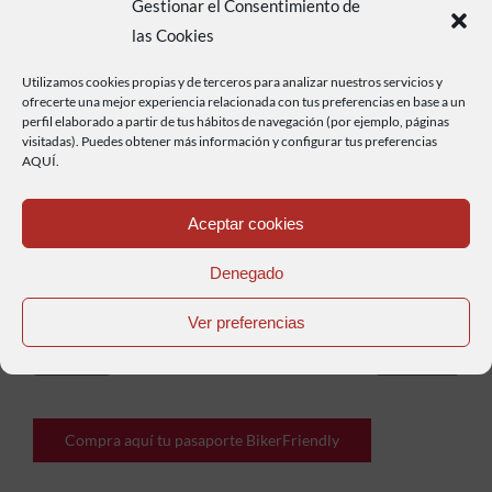
Gestionar el Consentimiento de
las Cookies
Utilizamos cookies propias y de terceros para analizar nuestros servicios y
ofrecerte una mejor experiencia relacionada con tus preferencias en base a un
perfil elaborado a partir de tus hábitos de navegación (por ejemplo, páginas
visitadas). Puedes obtener más información y configurar tus preferencias
Haz clic para aceptar cookies de marketing y
AQUÍ.
permitir este contenido
Aceptar cookies
Denegado
Ver preferencias
Anterior
Siguiente
Compra aquí tu pasaporte BikerFriendly