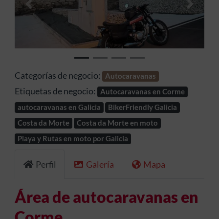
Anterior
Siguien
Categorías de negocio:
Autocaravanas
Etiquetas de negocio:
Autocaravanas en Corme
autocaravanas en Galicia
BikerFriendly Galicia
Costa da Morte
Costa da Morte en moto
Playa y Rutas en moto por Galicia
Perfil
Galería
Mapa
Área de autocaravanas en
Corme