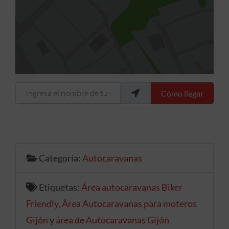
Ingresa el nombre de tu ubicación
Cómo llegar
Categoría:
Autocaravanas
Etiquetas:
Área autocaravanas Biker
Friendly
,
Área Autocaravanas para moteros
Gijón
y
área de Autocaravanas Gijón