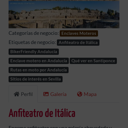
Anterior
Siguien
Categorías de negocio:
Enclaves Moteros
Etiquetas de negocio:
Anfiteatro de Itálica
BikerFriendly Andalucía
Enclave motero en Andalucía
Qué ver en Santiponce
Rutas en moto por Andalucía
SItios de interés en Sevilla
Perfil
Galería
Mapa
Anfiteatro de Itálica
Enorme anfiteatro con una galería abovedada y