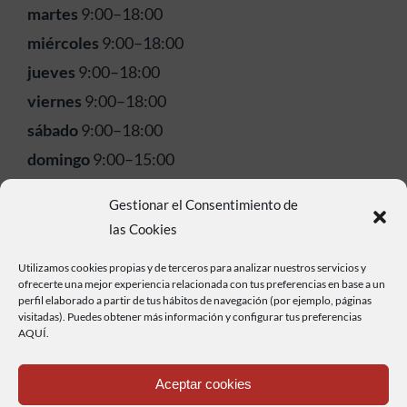
martes
9:00–18:00
miércoles
9:00–18:00
jueves
9:00–18:00
viernes
9:00–18:00
sábado
9:00–18:00
domingo
9:00–15:00
Gestionar el Consentimiento de
las Cookies
Utilizamos cookies propias y de terceros para analizar nuestros servicios y
ofrecerte una mejor experiencia relacionada con tus preferencias en base a un
perfil elaborado a partir de tus hábitos de navegación (por ejemplo, páginas
visitadas). Puedes obtener más información y configurar tus preferencias
AQUÍ.
Aceptar cookies