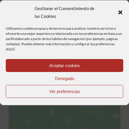
quien gobernaba Castilla en ese momento,
Gestionar el Consentimiento de
pronunció la célebre frase «Salga el Sol por
las Cookies
Antequera y sea lo que Dios quiera»; desde su
Utilizamos cookies propias y de terceros para analizar nuestros servicios y
éxito fue conocido como Fernando de Antequera.
ofrecerte una mejor experiencia relacionada con tus preferencias en base a un
perfil elaborado a partir de tus hábitos de navegación (por ejemplo, páginas
visitadas). Puedes obtener más información y configurar tus preferencias
AQUÍ.
Aceptar cookies
Denegado
Ver preferencias