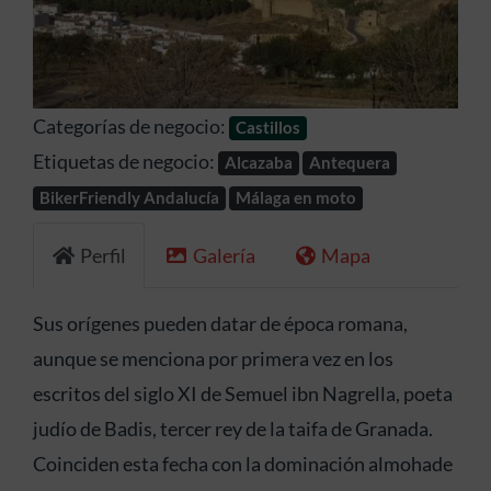
Anterior
Siguien
Categorías de negocio:
Castillos
Etiquetas de negocio:
Alcazaba
Antequera
BikerFriendly Andalucía
Málaga en moto
Perfil
Galería
Mapa
Sus orígenes pueden datar de época romana,
aunque se menciona por primera vez en los
escritos del siglo XI de Semuel ibn Nagrella, poeta
judío de Badis, tercer rey de la taifa de Granada.​
Coinciden esta fecha con la dominación almohade