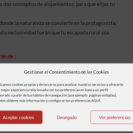
s dos conceptos de alojamientos, para que elijas tu
donde la naturaleza se convierte en la protagonista.
d y exclusividad harán que tu escapada rural sea
rán de :
 20% del total y el resto lo abonarás a tu llegada.
Gestionar el Consentimiento de las Cookies
lizamos cookies propias y de terceros para analizar nuestros servicios y ofrecerte
 mejor experiencia relacionada con tus preferencias en base a un perfil
ías antes de vuestra llegada.
borado a partir de tus hábitos de navegación (por ejemplo, páginas visitadas).
des obtener más información y configurar tus preferencias AQUÍ.
blecimiento y presentando el pasaporte Biker
rtas /promociones)
Aceptar cookies
Denegado
Ver preferencias