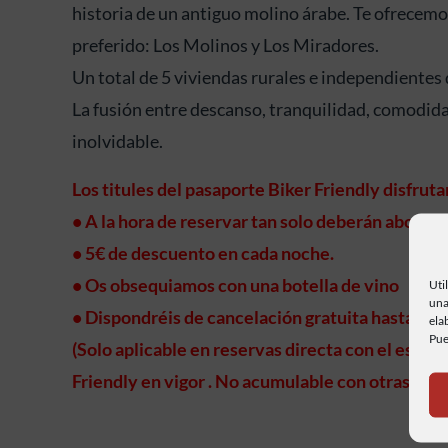
historia de un antiguo molino árabe. Te ofrecemo
preferido: Los Molinos y Los Miradores.
Un total de 5 viviendas rurales e independientes 
La fusión entre descanso, tranquilidad, comodida
inolvidable.
Los titules del pasaporte Biker Friendly disfruta
• A la hora de reservar tan solo deberán abonar el
• 5€ de descuento en cada noche.
• Os obsequiamos con una botella de vino
Uti
una
• Dispondréis de cancelación gratuita hasta 20 d
ela
Pue
(Solo aplicable en reservas directa con el esta
Friendly en vigor . No acumulable con otras ofe