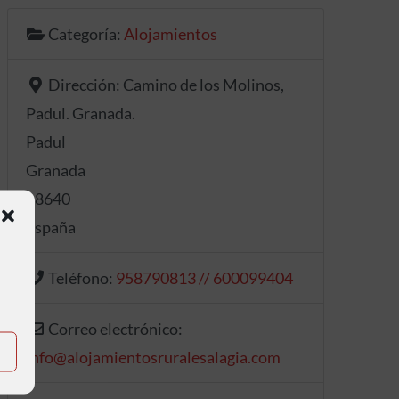
Categoría:
Alojamientos
Dirección:
Camino de los Molinos,
Padul. Granada.
Padul
Granada
18640
España
Teléfono:
958790813 // 600099404
Correo electrónico:
info
@
alojamientosruralesalagia.com