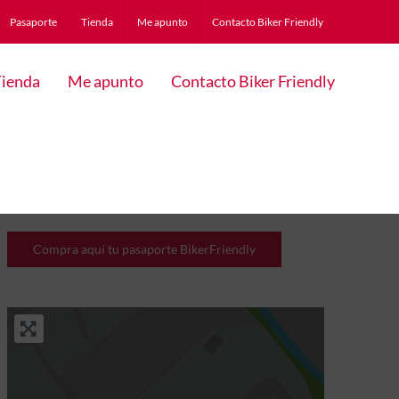
Pasaporte
Tienda
Me apunto
Contacto Biker Friendly
ienda
Me apunto
Contacto Biker Friendly
Compra aquí tu pasaporte BikerFriendly