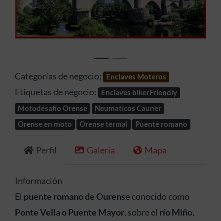
Anterior
Siguien
Categorías de negocio:
Enclaves Moteros
Etiquetas de negocio:
Enclaves bikerFriendly
Motodesafío Orense
Neumaticos Cauner
Orense en moto
Orense termal
Puente romano
Perfil
Galería
Mapa
Información
El
puente romano de Ourense
conocido como
Ponte Vella o Puente Mayor
, sobre el
río Miño
,