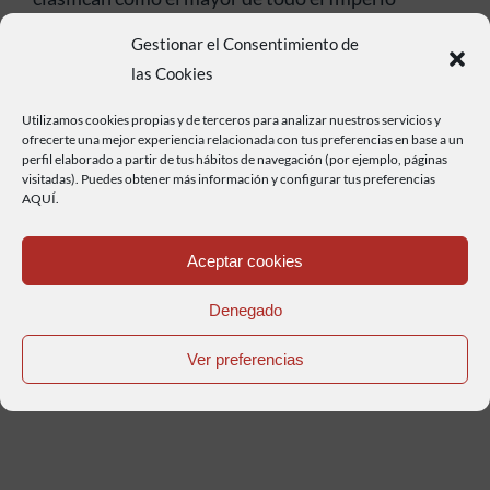
Romano. La torre que aparece representada en el
Gestionar el Consentimiento de
escudo de la ciudad se demolió en 1839 con otra
las Cookies
gemela de época carlista.
Utilizamos cookies propias y de terceros para analizar nuestros servicios y
Fue declarado monumento histórico por Decreto
ofrecerte una mejor experiencia relacionada con tus preferencias en base a un
perfil elaborado a partir de tus hábitos de navegación (por ejemplo, páginas
de la Jefatura del Estado de 6 de abril de 1961.
visitadas). Puedes obtener más información y configurar tus preferencias
AQUÍ.
Hoy en día y tras su peatonalización en 1989 es
uno de los tres símbolos principales de la ciudad
Aceptar cookies
junto con Las Burgas y la Catedral de San Martín.
Denegado
Ver preferencias