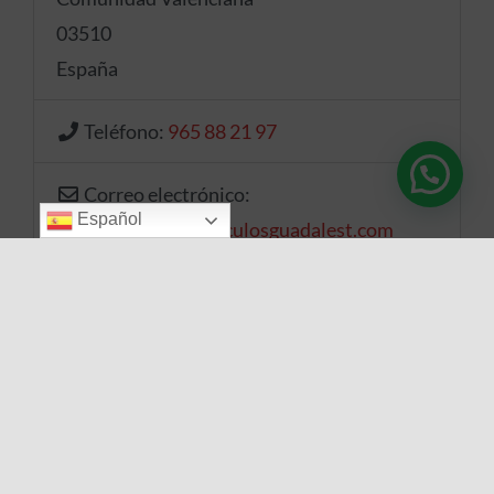
03510
España
Teléfono:
965 88 21 97
Correo electrónico:
Español
museo
@
museovehiculosguadalest.com
Web
Facebook