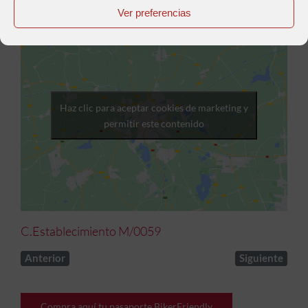
Ver preferencias
Haz clic para aceptar cookies de marketing y
permitir este contenido
C.Establecimiento M/0059
Anterior
Siguiente
Compra aquí tu pasaporte BikerFriendly