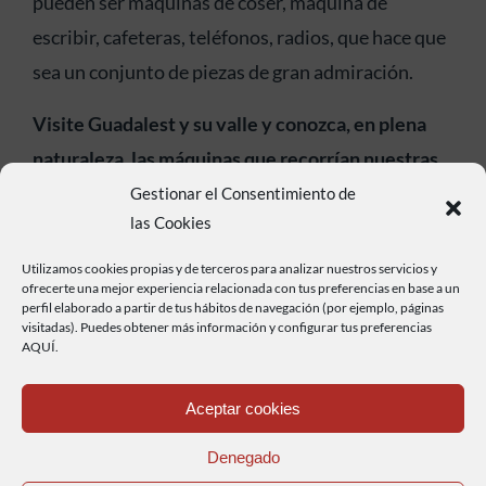
pueden ser maquinas de coser, maquina de
escribir, cafeteras, teléfonos, radios, que hace que
sea un conjunto de piezas de gran admiración.
Visite Guadalest y su valle y conozca, en plena
naturaleza, las máquinas que recorrían nuestras
carreteras hace más de 60 años.
Gestionar el Consentimiento de
las Cookies
Utilizamos cookies propias y de terceros para analizar nuestros servicios y
ofrecerte una mejor experiencia relacionada con tus preferencias en base a un
perfil elaborado a partir de tus hábitos de navegación (por ejemplo, páginas
visitadas). Puedes obtener más información y configurar tus preferencias
AQUÍ.
Aceptar cookies
Denegado