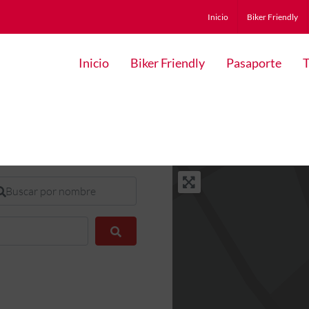
Inicio
Biker Friendly
Inicio
Biker Friendly
Pasaporte
T
scar por nombre
Buscar