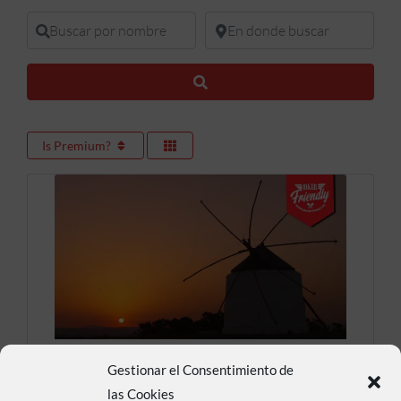
Buscar por nombre
En donde buscar
Buscar
Is Premium?
Molinos de Viento de
Gestionar el Consentimiento de
las Cookies