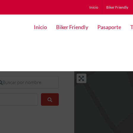
Inicio
Biker Friendly
Inicio
Biker Friendly
Pasaporte
T
scar por nombre
Buscar