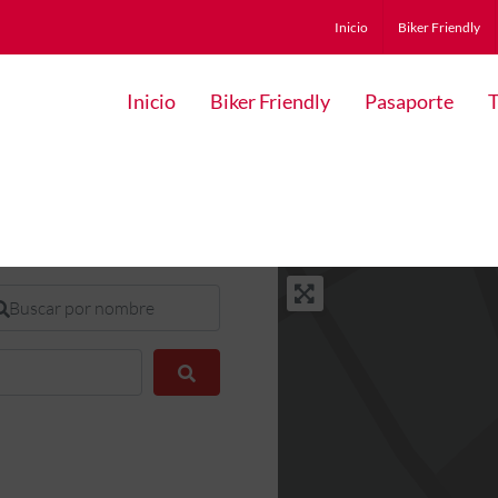
Inicio
Biker Friendly
Inicio
Biker Friendly
Pasaporte
T
scar por nombre
Buscar