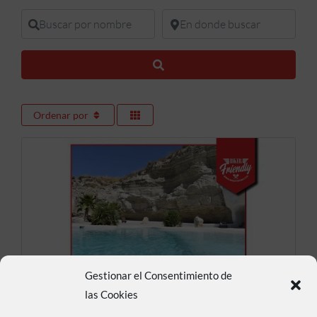
Buscar por nombre
En donde buscar
Buscar
Ordenar por
Gestionar el Consentimiento de
Cueva Aventura
las Cookies