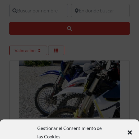
Buscar por nombre
En donde buscar
Buscar
Valoración
Las Dunas , Cave House
Gestionar el Consentimiento de
las Cookies