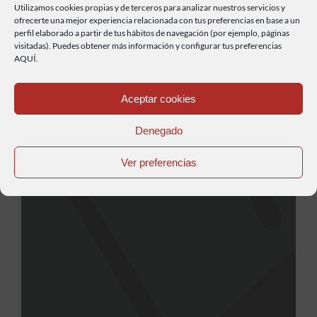
Utilizamos cookies propias y de terceros para analizar nuestros servicios y
ofrecerte una mejor experiencia relacionada con tus preferencias en base a un
Albergue Mar y Montaña Ubicado en
perfil elaborado a partir de tus hábitos de navegación (por ejemplo, páginas
visitadas). Puedes obtener más información y configurar tus preferencias
Vegadeo, un lugar donde todos son
AQUÍ.
bienvenidos, óptimas instalaciones y
Leer más...
una buena opción de alojamiento si
Aceptar cookies
realizáis el Camino de Santiago en moto
Denegado
su paso por la villa.
Ver preferencias