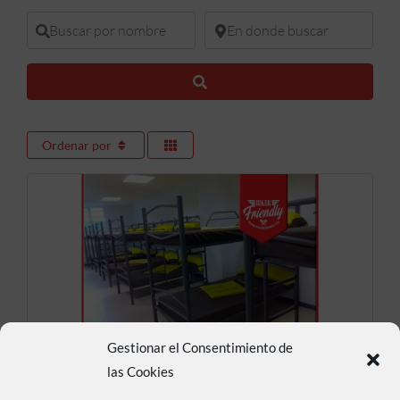
Buscar por nombre
En donde buscar
Buscar
Ordenar por
Gestionar el Consentimiento de
Albergue Mar Y Montaña
las Cookies